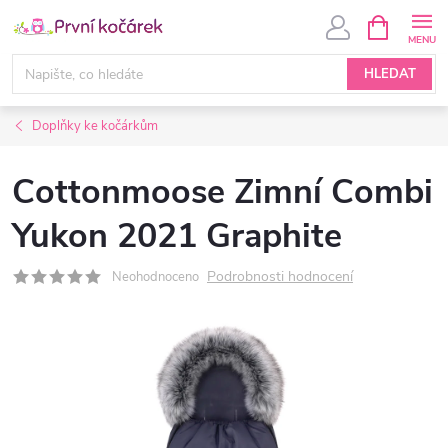
Přejít
NÁKUPNÍ
KOŠÍK
na
obsah
HLEDAT
Doplňky ke kočárkům
Cottonmoose Zimní Combi
Yukon 2021 Graphite
Podrobnosti hodnocení
Neohodnoceno