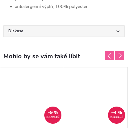
antialergenní výplň, 100% polyester
Diskuse
–9 %
–4 %
2 199 Kč
2 090 Kč