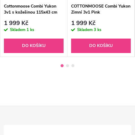
Cottonmoose Combi Yukon
COTTONMOOSE Combi Yukon
3v1 s kožešinou 115x43 cm
Zimní 3v1 Pink
Amber
1 999 Kč
1 999 Kč
Skladem
1 ks
Skladem
3 ks
DO KOŠÍKU
DO KOŠÍKU
Z
á