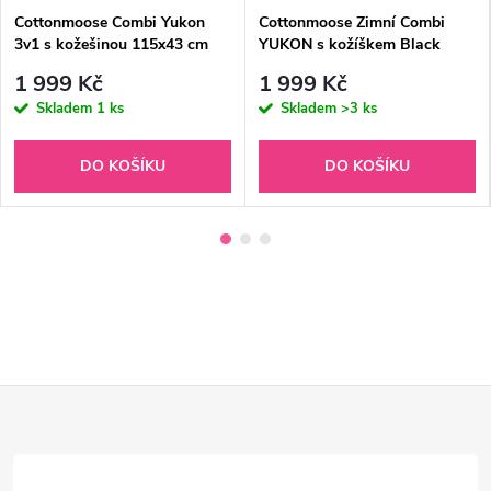
Cottonmoose Combi Yukon
Cottonmoose Zimní Combi
3v1 s kožešinou 115x43 cm
YUKON s kožíškem Black
Amber
1 999 Kč
1 999 Kč
Skladem
1 ks
Skladem
>3 ks
DO KOŠÍKU
DO KOŠÍKU
Z
á