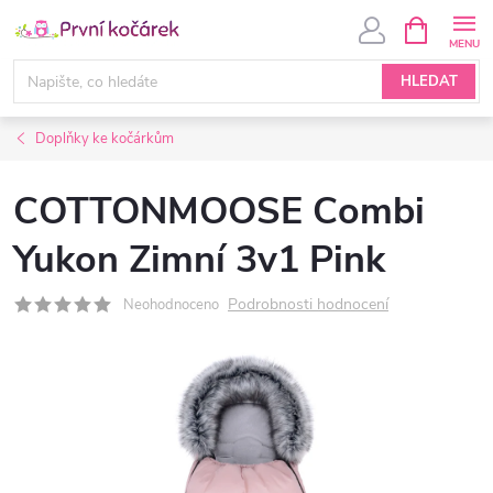
Přejít
NÁKUPNÍ
KOŠÍK
na
obsah
HLEDAT
Doplňky ke kočárkům
COTTONMOOSE Combi
Yukon Zimní 3v1 Pink
Podrobnosti hodnocení
Neohodnoceno