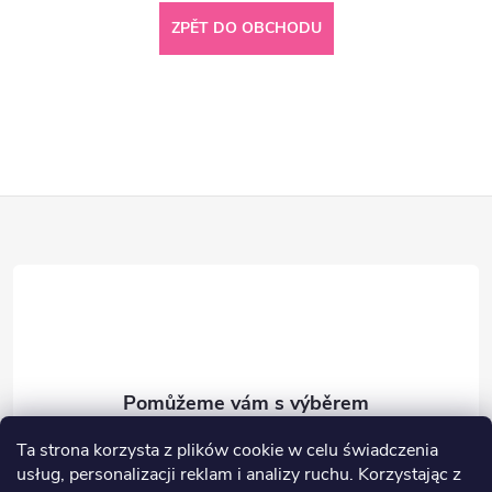
ZPĚT DO OBCHODU
Z
á
p
a
t
info
@
prvnikocarek.cz
Ta strona korzysta z plików cookie w celu świadczenia
usług, personalizacji reklam i analizy ruchu.
Korzystając z