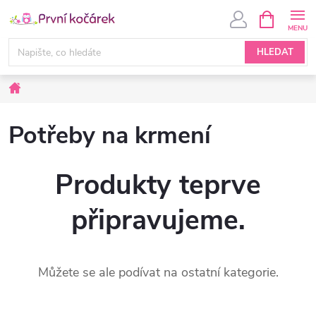
Přejít
NÁKUPNÍ
KOŠÍK
na
obsah
HLEDAT
Domů
Potřeby na krmení
Produkty teprve
připravujeme.
Můžete se ale podívat na ostatní kategorie.