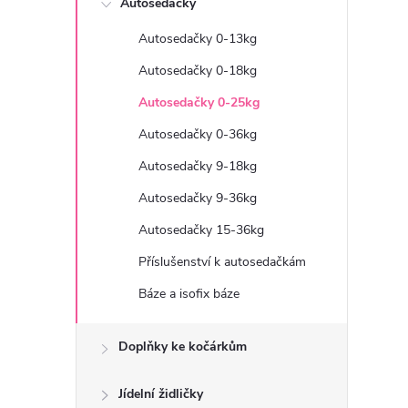
Autosedačky
t
Autosedačky 0-13kg
r
Autosedačky 0-18kg
a
Autosedačky 0-25kg
Autosedačky 0-36kg
n
Autosedačky 9-18kg
n
Autosedačky 9-36kg
Autosedačky 15-36kg
í
Příslušenství k autosedačkám
p
Báze a isofix báze
a
Doplňky ke kočárkům
n
Jídelní židličky