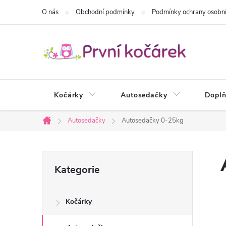
Přejít
O nás
Obchodní podmínky
Podmínky ochrany osobní
na
obsah
Kočárky
Autosedačky
Doplň
Autosedačky
Autosedačky 0-25kg
Domů
P
Přeskočit
Kategorie
kategorie
o
Kočárky
s