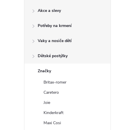
e
Akce a slevy
l
Potřeby na krmení
Vaky a nosiče dětí
Dětské postýlky
Značky
Britax-romer
Caretero
Joie
Kinderkraft
Maxi Cosi