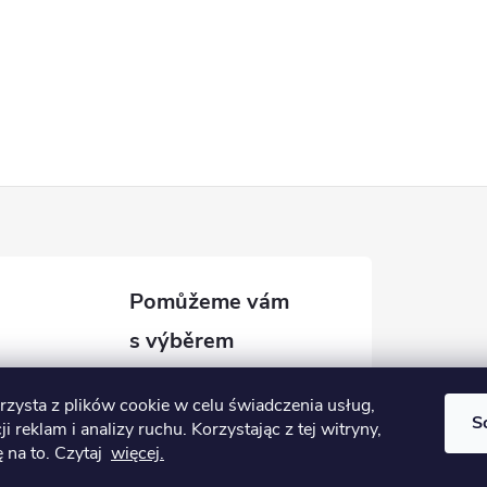
info
@
prvnikocarek.cz
rzysta z plików cookie w celu świadczenia usług,
S
ji reklam i analizy ruchu.
Korzystając z tej witryny,
 na to.
Czytaj
więcej.