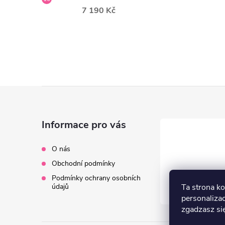
7 190 Kč
Z
á
Informace pro vás
p
O nás
Obchodní podmínky
a
Podmínky ochrany osobních
údajů
Ta strona ko
t
personalizac
zgadzasz się
í