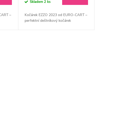
Skladem
2 ks
CART –
Kočárek EZZO 2023 od EURO-CART –
perfektní deštníkový kočárek