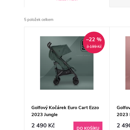
a
5
položek celkem
z
V
e
–22 %
ý
3 199 Kč
n
p
í
i
p
s
r
p
Golfový Kočárek Euro Cart Ezzo
Golfo
o
2023 Jungle
2023 
r
d
2 490 Kč
2 49
DO KOŠÍKU