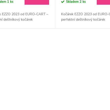
adem
1 ks
Skladem
2 ks
k EZZO 2023 od EURO-CART –
Kočárek EZZO 2023 od EURO-
ní deštníkový kočárek
perfektní deštníkový kočárek