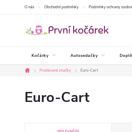
Přejít
O nás
Obchodní podmínky
Podmínky ochrany osobní
na
obsah
Kočárky
Autosedačky
Doplň
Prodávané značky
Euro-Cart
Domů
Euro-Cart
Ř
NEJLEVNĚJŠÍ