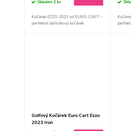
o
Skladem
2 ks
Skl
u
d
Kočárek EZZO 2023 od EURO-CART –
Kočáre
k
perfektní deštníkový kočárek
perfekt
u
t
k
ů
t
ů
Golfový Kočárek Euro Cart Ezzo
2023 Iron