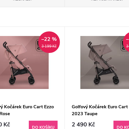
–22 %
3 199 Kč
3
vý Kočárek Euro Cart Ezzo
Golfový Kočárek Euro Cart
Rose
2023 Taupe
0 Kč
2 490 Kč
DO KOŠÍKU
DO K