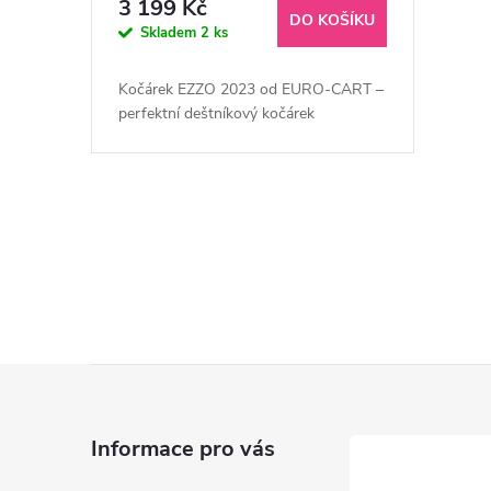
3 199 Kč
DO KOŠÍKU
Skladem
2 ks
Kočárek EZZO 2023 od EURO-CART –
perfektní deštníkový kočárek
O
v
l
á
Z
d
á
a
Informace pro vás