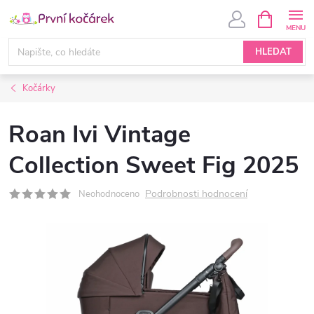
Přejít
NÁKUPNÍ
KOŠÍK
na
obsah
HLEDAT
Kočárky
Roan Ivi Vintage
Collection Sweet Fig 2025
Podrobnosti hodnocení
Neohodnoceno