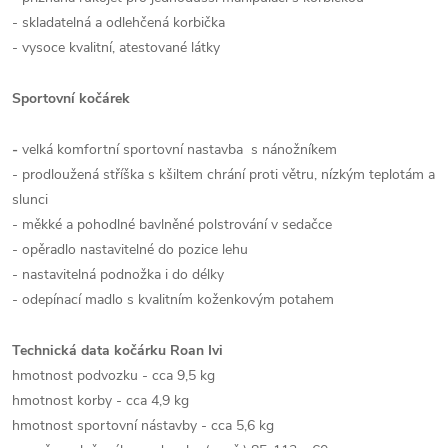
- skladatelná a odlehčená korbička
- vysoce kvalitní, atestované látky
Sportovní kočárek
-
velká komfortní sportovní nastavba s nánožníkem
- prodloužená stříška s kšiltem chrání proti větru, nízkým teplotám a
slunci
- měkké a pohodlné bavlněné polstrování v sedačce
- opěradlo nastavitelné do pozice lehu
- nastavitelná podnožka i do délky
- odepínací madlo s kvalitním koženkovým potahem
Technická data kočárku Roan Ivi
hmotnost podvozku - cca 9,5 kg
hmotnost korby - cca 4,9 kg
hmotnost sportovní nástavby - cca 5,6 kg