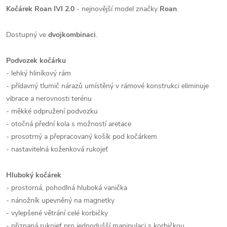
Kočárek Roan IVI 2.0
- nejnovější model značky
Roan
.
Dostupný ve
dvojkombinaci
.
Podvozek kočárku
- lehký hliníkový rám
- přídavný tlumič nárazů umístěný v rámové konstrukci eliminuje
vibrace a nerovnosti terénu
- měkké odpružení podvozku
- otočná přední kola s možností aretace
- prosotrný a přepracovaný košík pod kočárkem
- nastavitelná koženková rukojeť
Hluboký kočárek
- prostorná, pohodlná hluboká vanička
- nánožník upevněný na magnetky
- vylepšené větrání celé korbičky
- přiznaná rukojeť pro jednodušší manipulaci s korbičkou