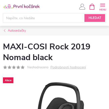
Přejít
NÁKUPNÍ
KOŠÍK
na
obsah
HLEDAT
Autosedačky
MAXI-COSI Rock 2019
Nomad black
Podrobnosti hodnocení
Neohodnoceno
Akce