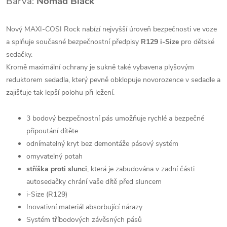
Barva:
Nomad Black
Nový MAXI-COSI Rock nabízí nejvyšší úroveň bezpečnosti ve voze
a splňuje současné bezpečnostní předpisy
R129 i-Size
pro dětské
sedačky.
Kromě maximální ochrany je sukně také vybavena plyšovým
reduktorem sedadla, který pevně obklopuje novorozence v sedadle a
zajišťuje tak lepší polohu při ležení.
3 bodový bezpečnostní pás umožňuje rychlé a bezpečné
připoutání dítěte
odnímatelný kryt bez demontáže pásový systém
omyvatelný potah
stříška proti slunci
, která je zabudována v zadní části
autosedačky chrání vaše dítě před sluncem
i-Size (R129)
Inovativní materiál absorbující nárazy
Systém tříbodových závěsných pásů