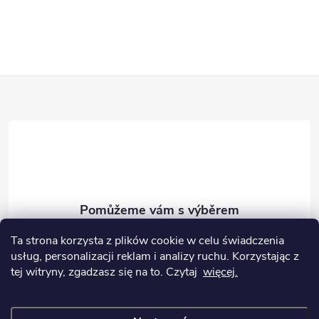
Z
á
p
a
t
info
@
prvnikocarek.cz
Ta strona korzysta z plików cookie w celu świadczenia
usług, personalizacji reklam i analizy ruchu.
Korzystając z
í
tej witryny, zgadzasz się na to.
Czytaj
więcej.
Informace pro vás