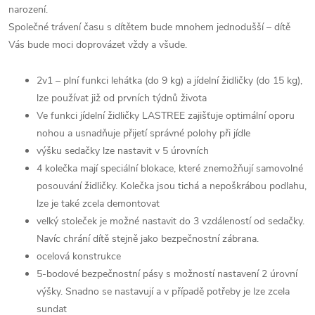
narození.
Společné trávení času s dítětem bude mnohem jednodušší – dítě
Vás bude moci doprovázet vždy a všude.
2v1 – plní funkci lehátka (do 9 kg) a jídelní židličky (do 15 kg),
lze používat již od prvních týdnů života
Ve funkci jídelní židličky LASTREE zajišťuje optimální oporu
nohou a usnadňuje přijetí správné polohy při jídle
výšku sedačky lze nastavit v 5 úrovních
4 kolečka mají speciální blokace, které znemožňují samovolné
posouvání židličky. Kolečka jsou tichá a nepoškrábou podlahu,
lze je také zcela demontovat
velký stoleček je možné nastavit do 3 vzdáleností od sedačky.
Navíc chrání dítě stejně jako bezpečnostní zábrana.
ocelová konstrukce
5-bodové bezpečnostní pásy s možností nastavení 2 úrovní
výšky. Snadno se nastavují a v případě potřeby je lze zcela
sundat