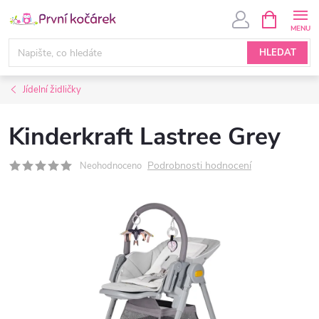
Přejít
NÁKUPNÍ
KOŠÍK
na
obsah
HLEDAT
Jídelní židličky
Kinderkraft Lastree Grey
Podrobnosti hodnocení
Neohodnoceno