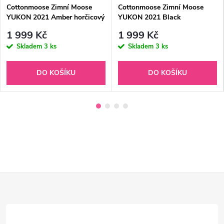
Cottonmoose Zimní Moose
Cottonmoose Zimní Moose
YUKON 2021 Amber horčicový
YUKON 2021 Black
1 999 Kč
1 999 Kč
Skladem
3 ks
Skladem
3 ks
DO KOŠÍKU
DO KOŠÍKU
Z
á