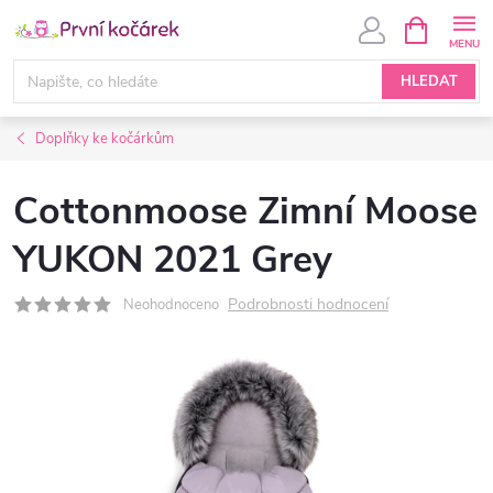
Přejít
NÁKUPNÍ
KOŠÍK
na
obsah
HLEDAT
Doplňky ke kočárkům
Cottonmoose Zimní Moose
YUKON 2021 Grey
Podrobnosti hodnocení
Neohodnoceno