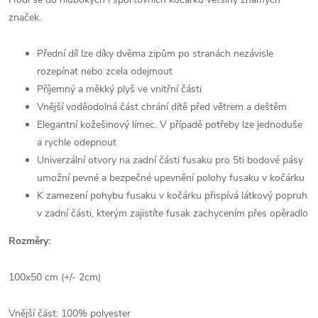
značek.
Přední díl lze díky dvěma zipům po stranách nezávisle
rozepínat nebo zcela odejmout
Příjemný a měkký plyš ve vnitřní části
Vnější voděodolná část chrání dítě před větrem a deštěm
Elegantní kožešinový límec. V případě potřeby lze jednoduše
a rychle odepnout
Univerzální otvory na zadní části fusaku pro 5ti bodové pásy
umožní pevné a bezpečné upevnění polohy fusaku v kočárku
K zamezení pohybu fusaku v kočárku přispívá látkový popruh
v zadní části, kterým zajistíte fusak zachycením přes opěradlo
Rozměry:
100x50 cm (+/- 2cm)
Vnější část: 100% polyester