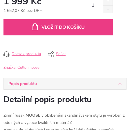
1 999 Kč
1 652,07 Kč bez DPH
Měrná
cena:
VLOŽIT DO KOŠÍKU
Dotaz k produktu
Sdílet
Značka:
Cottonmoose
Popis produktu
Detailní popis produktu
Zimní fusak
MOOSE
v oblíbeném skandinávském stylu je vyroben z
odolných a vysoce kvalitních materiálů.
Hodí se do hlubokých i sportovních kočárků většiny známých