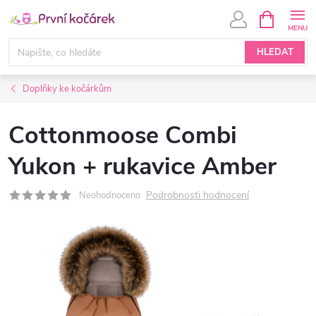
Přejít
NÁKUPNÍ
KOŠÍK
na
obsah
HLEDAT
Doplňky ke kočárkům
Cottonmoose Combi
Yukon + rukavice Amber
Podrobnosti hodnocení
Neohodnoceno