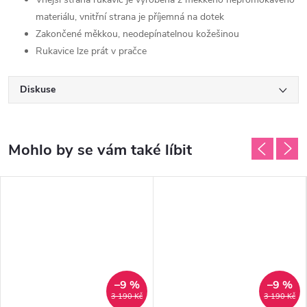
materiálu, vnitřní strana je příjemná na dotek
Zakončené měkkou, neodepínatelnou kožešinou
Rukavice lze prát v pračce
Diskuse
–9 %
–9 %
3 190 Kč
3 190 Kč