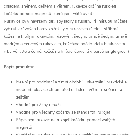
chladem, sněhem, deštěm a větrem, rukavice drží na rukojeti
kočárku pomocí magnetů, které jsou všité uvnitř.
Rukavice byly navrženy tak, aby ladily s fusaky. Při nákupu můžete
vybírat z různých barev kožešiny v rukavicích (šedo – stříbrná
kožešina k bílým rukavicím, růžovým, šedým, tmavě šedým, tmavě
modrým a červeným rukavicím; kožešina hnědo-zlatá k rukavicím
v barvě latté a černé; kožešina hnědo-červená v barvě jungle green)
Popis produktu:
Ideální pro podzimní a zimní období, univerzální, praktické a
moderní rukavice chrání před chladem, větrem, sněhem a
deštěm
Vhodné pro ženy i muže
Vhodné pro všechny kočárky se standartní rukojetí
Připevnění rukavic na rukojeť kočárku pomocí všitých
magnetů
Vnější strana rukavic je vyrobena z měkkého nepromokavého