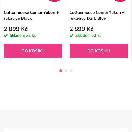
Cottonmoose Combi Yukon +
Cottonmoose Combi Yukon +
rukavice Black
rukavice Dark Blue
2 899 Kč
2 899 Kč
Skladem
>3 ks
Skladem
>3 ks
DO KOŠÍKU
DO KOŠÍKU
Z
á