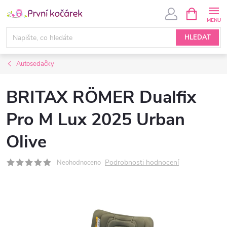
Přejít
NÁKUPNÍ
KOŠÍK
na
obsah
HLEDAT
Autosedačky
BRITAX RÖMER Dualfix
Pro M Lux 2025 Urban
Olive
Podrobnosti hodnocení
Neohodnoceno