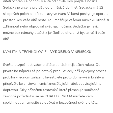
dítěti ochranu a pohodlí v autě od chvíle, kdy přejde z nosiče.
Sedačka je určena pro děti od 3 měsíců do 4 let. Sedačka má 12
sklopných poloh a opěrku hlavy ve tvaru V, která poskytuje oporu a
prostor, kdy vaše dítě roste. To umožňuje vašemu miminku klidně si
zdřímnout nebo objevovat svět jejich očima. Sedačku je navíc
možné bez námahy otáčet z jakékoli polohy, aniž byste rušili vaše
dítě.
KVALITA A TECHNOLOGIE –
VYROBENO V NĚMECKU
Svěřte bezpečnost vašeho dítěte do těch nejlepších rukou. Od
prvotního nápadu až po hotový produkt, celý náš vývojový proces
probíhá v jednom zařízení. Investujete proto do nejvyšší kvality a
přispíváte ke snižování emisí znečišťujících látek souvisejících s
dopravou. Díky přísnému testování, které přesahuje současné
zákonné požadavky, se na DUALFIX PRO M můžete vždy
spolehnout a nemusíte se obávat o bezpečnost svého dítěte.