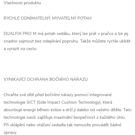
Vlastnosti produktu
RYCHLE ODNÍMATELNÝ, MYVATELNÝ POTAH
DUALFIX PRO M má potah sedáku, který lze prát v pračce a lze jej
snadno sejmout bez odepínání popruhu. Takže můžete rychle uklidit
a vyrazit na cestu.
VYNIKAJÍCÍ OCHRANA BOČNÍHO NÁRAZU
Chraňte své dítě před bočními nárazy pomocí integrované
technologie SICT (Side Impact Cushion Technology), která
absorbuje energii během kolize a drží ji daleko od vašeho dítěte. Tato
technologie navíc zajišťuje maximální bezpečnost z každého úhlu.
Při sklápění nebo otáčení sedadla tak nemusíte provádět žádné
úpravy.