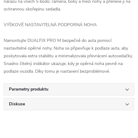
nárazu na všech 5 bodů: ramena, boky a mezi nohy a přenese ji na
ochrannou skořepinu sedadla.
VÝŠKOVĚ NASTAVITELNÁ PODPORNÁ NOHA
Namontujte DUALFIX PRO M bezpečně do auta pomocí
nastavitelné opěrné nohy. Noha se připevňuje k podlaze auta, aby
poskytovala extra stabilitu a minimalizovala převrácení autosedačky.
Snadno čitelný indikátor ukazuje, kdy je opěrná noha pevně na
podlaze vozidla. Díky tomu je nastavení bezproblémové.
Parametry produktu
Diskuse