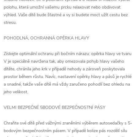
polohu, která umožní vašemu prcku relaxovat nebo obdivovat
výhled. Vaše dítě bude šťastné a vy si budete moct užít cestu bez
stresu.
POHODLNÁ, OCHRANNÁ OPĚRKA HLAVY
Získejte optimální ochranu při bočním nárazu: opěrka hlavy ve tvaru
V je speciálně navržena tak, aby omezovala pohyb hlavy vašeho
dítěte, chránila jeho krk v případě nehody a zároveň poskytovala
prostor během růstu. Navíc, nastavení opěrky hlavy a pásů je rychlé
a snadné, takže vaše dítě má vždy zaručeno pohodlí bez ohledu na
jeho velikost.
VELMI BEZPEČNÉ 5BODOVÉ BEZPEČNOSTNÍ PÁSY
Chraňte své dítě před vážnými zraněními výběrem autosedačky s 5-
bodovým bezpečnostním pásem. V případě kolize pás rozdělí sílu