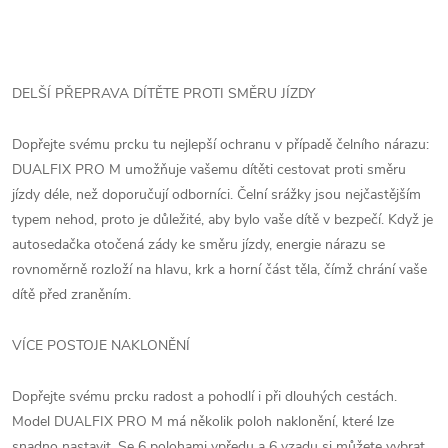
DELŠÍ PŘEPRAVA DÍTĚTE PROTI SMĚRU JÍZDY
Dopřejte svému prcku tu nejlepší ochranu v případě čelního nárazu:
DUALFIX PRO M umožňuje vašemu dítěti cestovat proti směru
jízdy déle, než doporučují odborníci. Čelní srážky jsou nejčastějším
typem nehod, proto je důležité, aby bylo vaše dítě v bezpečí. Když je
autosedačka otočená zády ke směru jízdy, energie nárazu se
rovnoměrně rozloží na hlavu, krk a horní část těla, čímž chrání vaše
dítě před zraněním.
VÍCE POSTOJE NAKLONĚNÍ
Dopřejte svému prcku radost a pohodlí i při dlouhých cestách.
Model DUALFIX PRO M má několik poloh naklonění, které lze
snadno nastavit. Se 6 polohami vpředu a 6 vzadu si můžete vybrat