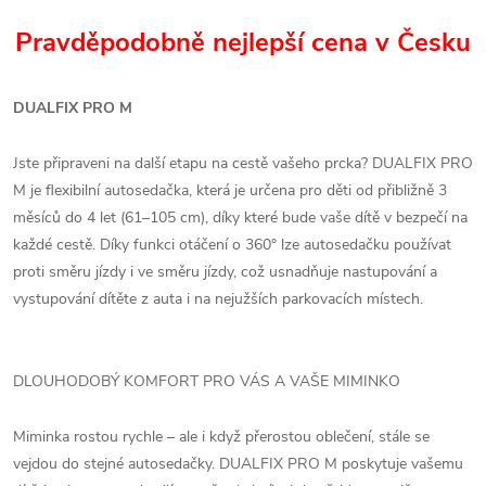
Pravděpodobně nejlepší cena v Česku
DUALFIX PRO M
Jste připraveni na další etapu na cestě vašeho prcka? DUALFIX PRO
M je flexibilní autosedačka, která je určena pro děti od přibližně 3
měsíců do 4 let (61–105 cm), díky které bude vaše dítě v bezpečí na
každé cestě. Díky funkci otáčení o 360° lze autosedačku používat
proti směru jízdy i ve směru jízdy, což usnadňuje nastupování a
vystupování dítěte z auta i na nejužších parkovacích místech.
DLOUHODOBÝ KOMFORT PRO VÁS A VAŠE MIMINKO
Miminka rostou rychle – ale i když přerostou oblečení, stále se
vejdou do stejné autosedačky. DUALFIX PRO M poskytuje vašemu