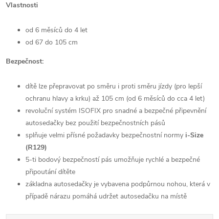
Vlastnosti
od 6 měsíců do 4 let
od 67 do 105 cm
Bezpečnost:
dítě lze přepravovat po směru i proti směru jízdy (pro lepší
ochranu hlavy a krku) až 105 cm (od 6 měsíců do cca 4 let)
revoluční systém ISOFIX pro snadné a bezpečné připevnění
autosedačky bez použití bezpečnostních pásů
splňuje velmi přísné požadavky bezpečnostní normy
i-Size
(R129)
5-ti bodový bezpečností pás umožňuje rychlé a bezpečné
připoutání dítěte
základna autosedačky je vybavena podpůrnou nohou, která v
případě nárazu pomáhá udržet autosedačku na místě