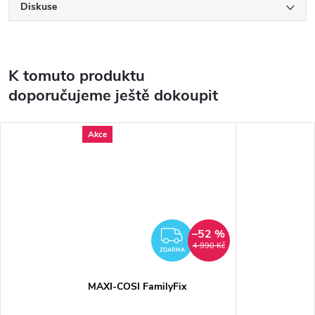
Diskuse
K tomuto produktu
doporučujeme ještě dokoupit
Akce
–52 %
ZDARMA
4 990 Kč
ZDARMA
MAXI-COSI FamilyFix