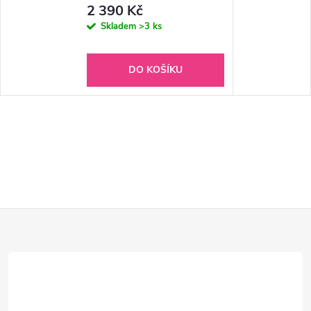
2 390 Kč
Skladem
>3 ks
DO KOŠÍKU
Z
á
p