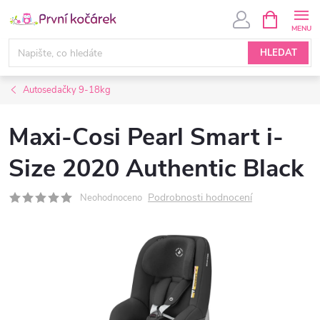
Přejít
NÁKUPNÍ
KOŠÍK
na
obsah
HLEDAT
Autosedačky 9-18kg
Maxi-Cosi Pearl Smart i-
Size 2020 Authentic Black
Podrobnosti hodnocení
Neohodnoceno